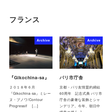
フランス
Archive
Archive
『Gikochina-sa』
パリ市庁舎
２０１８年６月
京都・パリ友情盟約締結
『Gikochina-sa』ミレー
60周年 記念式典 パリ市
ヌ・ブノワ/Contour
庁舎の豪奢な装飾とシャ
Progressif […]
ンデリア。今年、朝日中