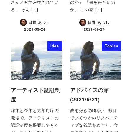
さんと右往左往されてい
のか」 「何を得たいの
る。 そん […]
か」 この違 […]
日置 あつし
日置 あつし
2021-09-24
2021-09-24
Idea
Topics
アーティスト認証制
アドバイスの芽
度
(2021/9/21)
昨年と今年と京都府庁の
銭湯好きのR氏が、数日
職場で、アーティストの
でいくつかのリノベーテ
認証制度を提案してきた
ィブな銭湯をめぐり、文