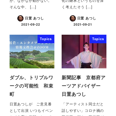
が、なかなか動かない。
化の継承というものを深
そんな中、 […]
く考えたそう […]
日置 あつし
日置 あつし
2021-09-22
2021-09-21
Topics
Topics
ダブル、トリプルワ
新聞記事 京都府ア
ークの可能性 和束
ーツアドバイザー
町
日置あつし
日置あつしが ご意見番
「アーティスト同士だと
として出演 いつもイベン
話しやすい」コロナ禍の