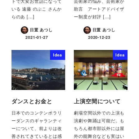
トで大変お世話になって
芸術家の悩み、芸術家が
いる 遠藤 のぶこ さんか
助言 アートアドバイザ
らのあ […]
ー制度が好評 […]
日置 あつし
日置 あつし
2021-01-27
2020-12-23
Idea
Idea
ダンスとお金と
上演空間について
日本でのコンテンポラリ
劇場空間以外での上演も
ーダンスのギャランティ
演劇や舞踊は可能だ。も
ーについて、前よりは改
ちろん都市部以外には屋
善されてきているとは感
外の能舞台なども実はい