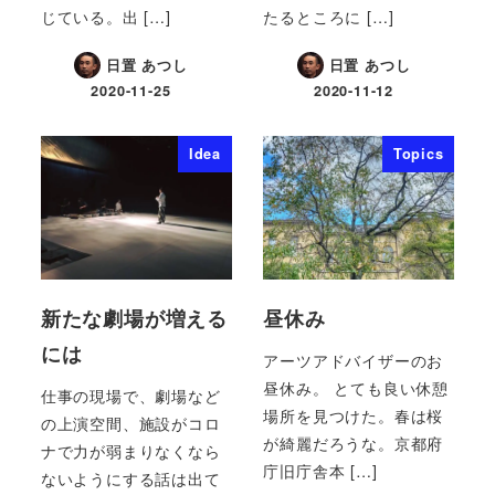
じている。出 […]
たるところに […]
日置 あつし
日置 あつし
2020-11-25
2020-11-12
Idea
Topics
新たな劇場が増える
昼休み
には
アーツアドバイザーのお
昼休み。 とても良い休憩
仕事の現場で、劇場など
場所を見つけた。春は桜
の上演空間、施設がコロ
が綺麗だろうな。京都府
ナで力が弱まりなくなら
庁旧庁舎本 […]
ないようにする話は出て