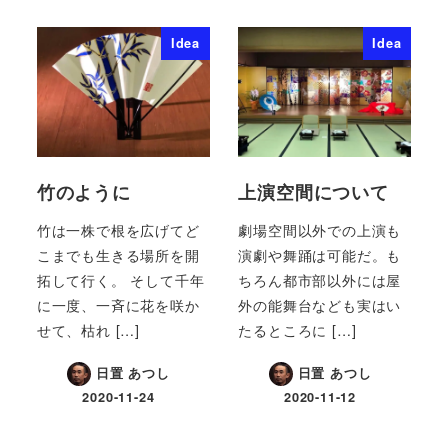
Idea
Idea
竹のように
上演空間について
竹は一株で根を広げてど
劇場空間以外での上演も
こまでも生きる場所を開
演劇や舞踊は可能だ。も
拓して行く。 そして千年
ちろん都市部以外には屋
に一度、一斉に花を咲か
外の能舞台なども実はい
せて、枯れ […]
たるところに […]
日置 あつし
日置 あつし
2020-11-24
2020-11-12