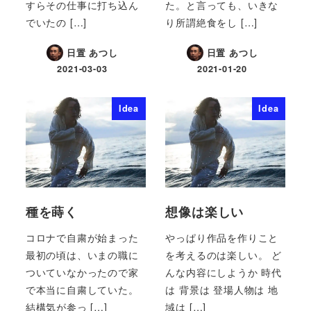
すらその仕事に打ち込ん
た。と言っても、いきな
でいたの […]
り所謂絶食をし […]
日置 あつし
日置 あつし
2021-03-03
2021-01-20
Idea
Idea
種を蒔く
想像は楽しい
コロナで自粛が始まった
やっぱり作品を作りこと
最初の頃は、いまの職に
を考えるのは楽しい。 ど
ついていなかったので家
んな内容にしようか 時代
で本当に自粛していた。
は 背景は 登場人物は 地
結構気が参っ […]
域は […]